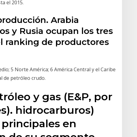
ta el 2015.
producción. Arabia
os y Rusia ocupan los tres
el ranking de productores
edio; 5 Norte América; 6 América Central y el Caribe
l de petróleo crudo.
róleo y gas (E&P, por
és). hidrocarburos)
 principales en
ón de su segmento